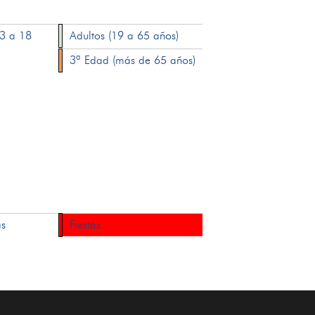
13 a 18
Adultos (19 a 65 años)
3ª Edad (más de 65 años)
as
Fiestas