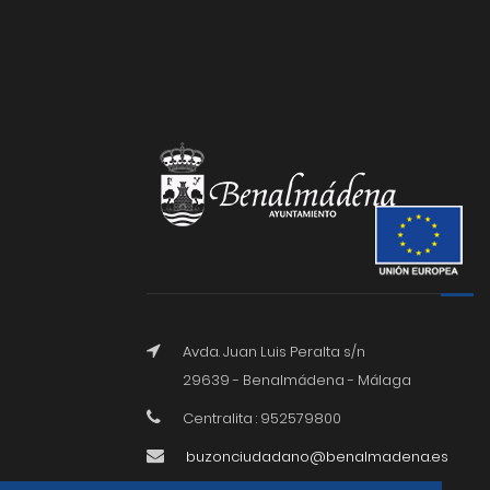
Avda. Juan Luis Peralta s/n
29639 - Benalmádena - Málaga
Centralita : 952579800
buzonciudadano@benalmadena.es