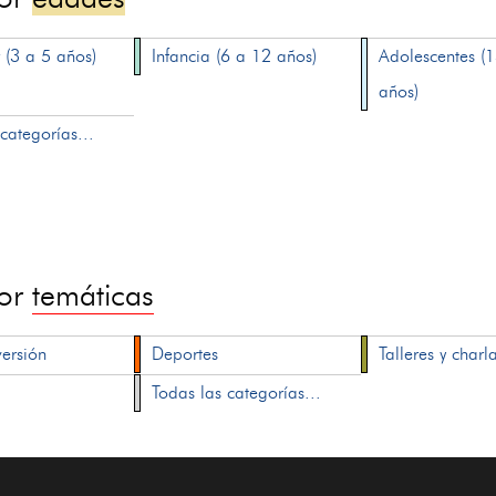
 (3 a 5 años)
Infancia (6 a 12 años)
Adolescentes (
años)
categorías...
por
temáticas
versión
Deportes
Talleres y charl
Todas las categorías...