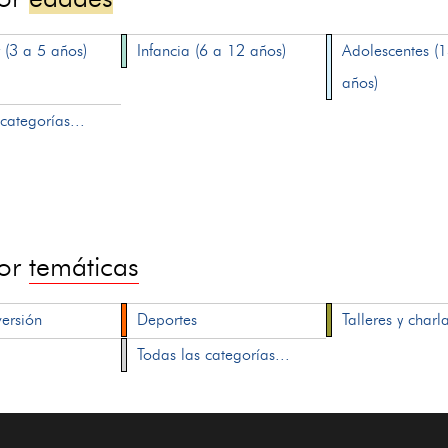
 (3 a 5 años)
Infancia (6 a 12 años)
Adolescentes (
años)
categorías...
por
temáticas
versión
Deportes
Talleres y charl
Todas las categorías...