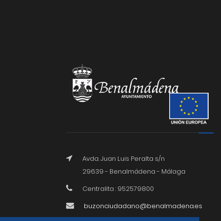
Avda. Juan Luis Peralta s/n
29639 - Benalmádena - Málaga
Centralita : 952579800
buzonciudadano@benalmadena.es