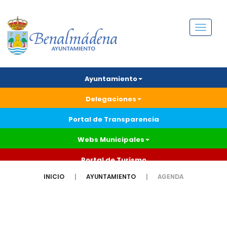
Menú
Ayuntamiento
Delegaciones
Portal de Transparencia
Webs Municipales
Portal de Turismo
INICIO
AYUNTAMIENTO
AGENDA