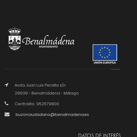
Avda. Juan Luis Peralta s/n
29639 - Benalmádena - Málaga
Centralita : 952579800
buzonciudadano@benalmadena.es
DATOS DE INTERÉS