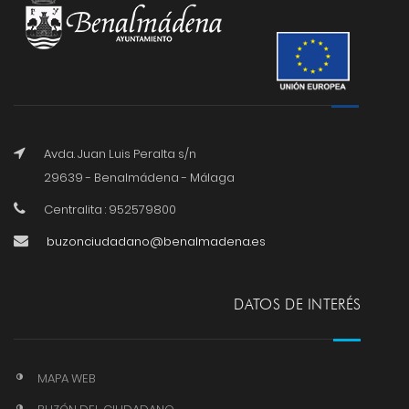
Avda. Juan Luis Peralta s/n
29639 - Benalmádena - Málaga
Centralita : 952579800
buzonciudadano@benalmadena.es
DATOS DE INTERÉS
MAPA WEB