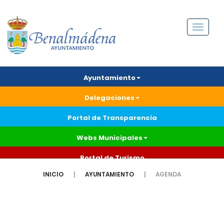
Menú
Ayuntamiento
Delegaciones
Portal de Transparencia
Webs Municipales
Portal de Turismo
INICIO
AYUNTAMIENTO
AGENDA