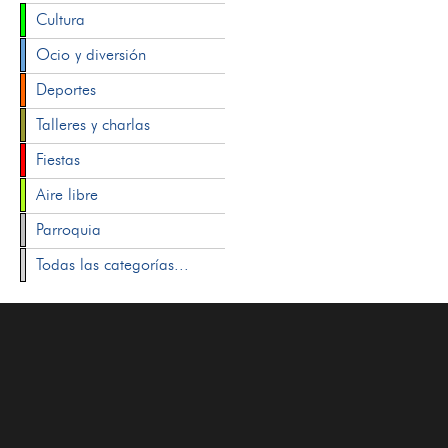
Cultura
Ocio y diversión
Deportes
Talleres y charlas
Fiestas
Aire libre
Parroquia
Todas las categorías...