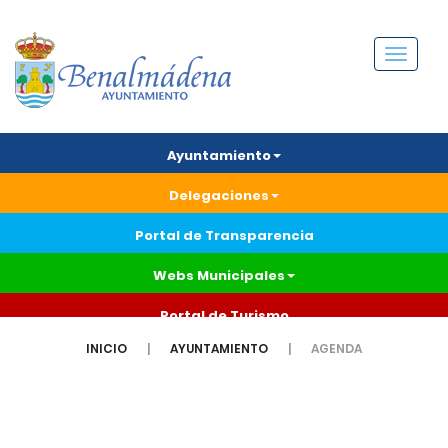
Menú
Ayuntamiento
Delegaciones
Portal de Transparencia
Webs Municipales
Portal de Turismo
INICIO
AYUNTAMIENTO
AGENDA