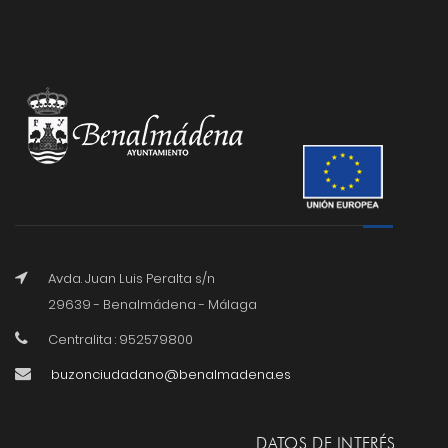
Avda. Juan Luis Peralta s/n
29639 - Benalmádena - Málaga
Centralita : 952579800
buzonciudadano@benalmadena.es
DATOS DE INTERÉS