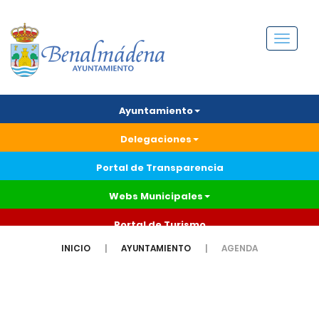
Menú
Ayuntamiento
Delegaciones
Portal de Transparencia
Webs Municipales
Portal de Turismo
INICIO
AYUNTAMIENTO
AGENDA