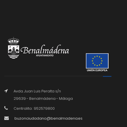
Avda. Juan Luis Peralta s/n
29639 - Benalmádena - Málaga
Centralita : 952579800
buzonciudadano@benalmadena.es