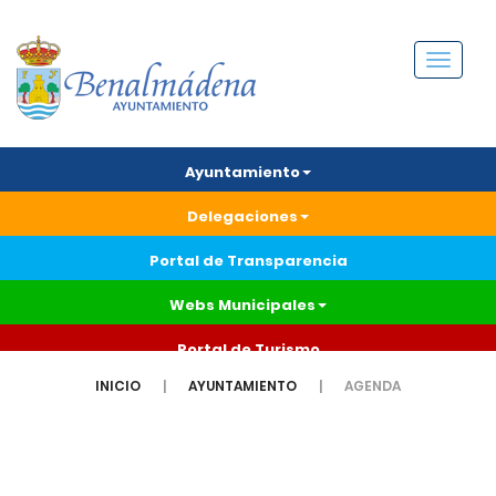
Menú
Ayuntamiento
Delegaciones
Portal de Transparencia
Webs Municipales
Portal de Turismo
INICIO
AYUNTAMIENTO
AGENDA