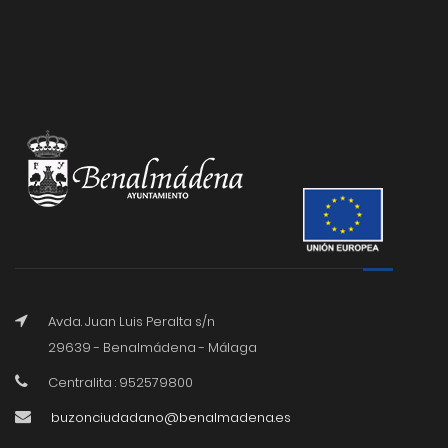
Avda. Juan Luis Peralta s/n
29639 - Benalmádena - Málaga
Centralita : 952579800
buzonciudadano@benalmadena.es