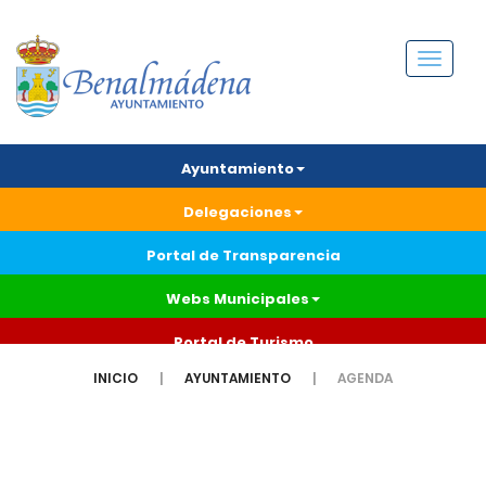
Menú
Ayuntamiento
Delegaciones
Portal de Transparencia
Webs Municipales
Portal de Turismo
INICIO
AYUNTAMIENTO
AGENDA