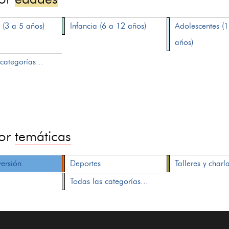
 (3 a 5 años)
Infancia (6 a 12 años)
Adolescentes (
años)
categorías...
por
temáticas
versión
Deportes
Talleres y charl
Todas las categorías...