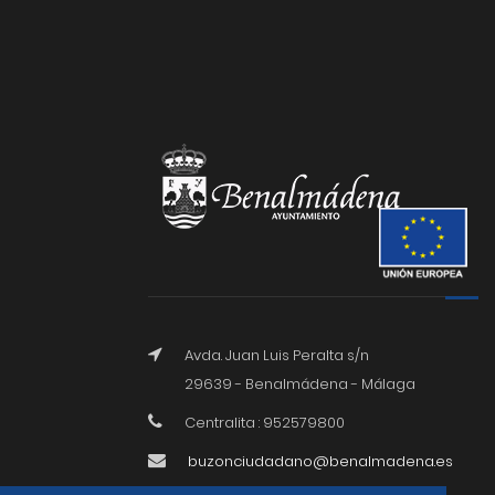
Avda. Juan Luis Peralta s/n
29639 - Benalmádena - Málaga
Centralita : 952579800
buzonciudadano@benalmadena.es