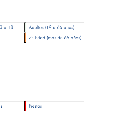
13 a 18
Adultos (19 a 65 años)
3ª Edad (más de 65 años)
as
Fiestas