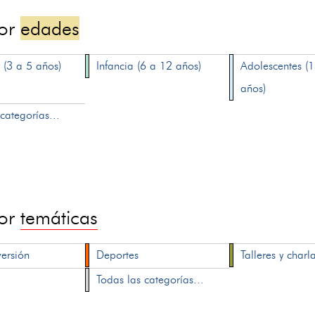
por
edades
 (3 a 5 años)
Infancia (6 a 12 años)
Adolescentes (
años)
categorías...
por
temáticas
versión
Deportes
Talleres y charl
Todas las categorías...