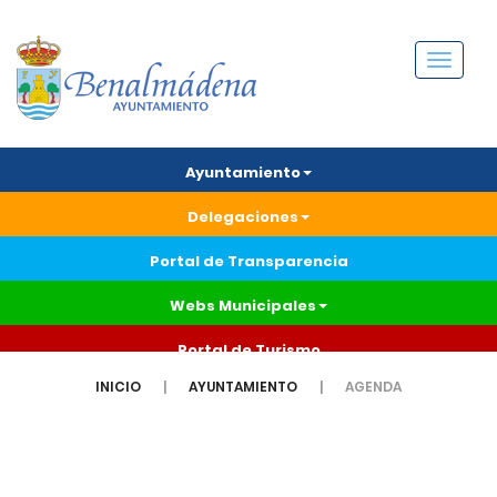
Menú
Ayuntamiento
Delegaciones
Portal de Transparencia
Webs Municipales
Portal de Turismo
INICIO
AYUNTAMIENTO
AGENDA