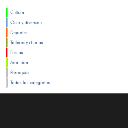
Cultura
Ocio y diversión
Deportes
Talleres y charlas
Fiestas
Aire libre
Parroquia
Todas las categorías...