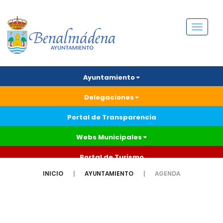
Menú
Ayuntamiento
Delegaciones
Portal de Transparencia
Webs Municipales
Portal de Turismo
INICIO
AYUNTAMIENTO
AGENDA