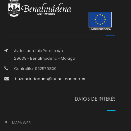
Avda. Juan Luis Peralta s/n
29639 - Benalmádena - Málaga
Centralita : 952579800
buzonciudadano@benalmadena.es
DATOS DE INTERÉS
MAPA WEB