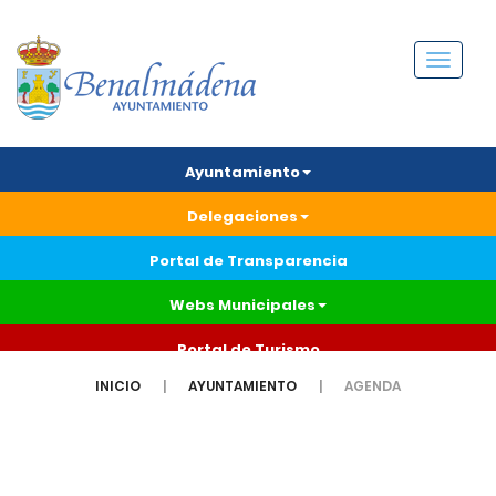
Menú
Ayuntamiento
Delegaciones
Portal de Transparencia
Webs Municipales
Portal de Turismo
INICIO
AYUNTAMIENTO
AGENDA