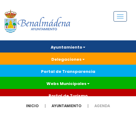
Menú
Ayuntamiento
Delegaciones
Portal de Transparencia
Webs Municipales
Portal de Turismo
INICIO
AYUNTAMIENTO
AGENDA