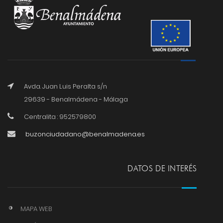
Avda. Juan Luis Peralta s/n
29639 - Benalmádena - Málaga
Centralita : 952579800
buzonciudadano@benalmadena.es
DATOS DE INTERÉS
MAPA WEB