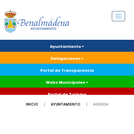
Menú
Ayuntamiento
Delegaciones
Portal de Transparencia
Webs Municipales
Portal de Turismo
INICIO
AYUNTAMIENTO
AGENDA