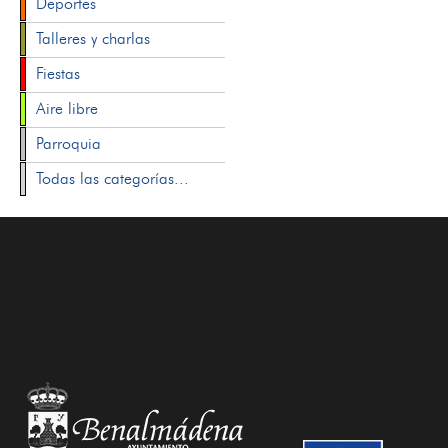
Deportes
Talleres y charlas
Fiestas
Aire libre
Parroquia
Todas las categorías...