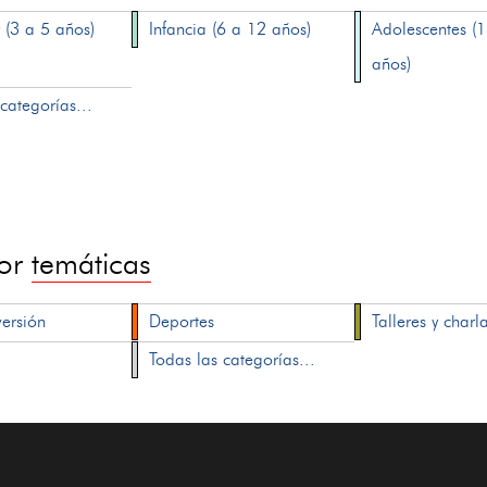
 (3 a 5 años)
Infancia (6 a 12 años)
Adolescentes (
años)
categorías...
por
temáticas
versión
Deportes
Talleres y charl
Todas las categorías...