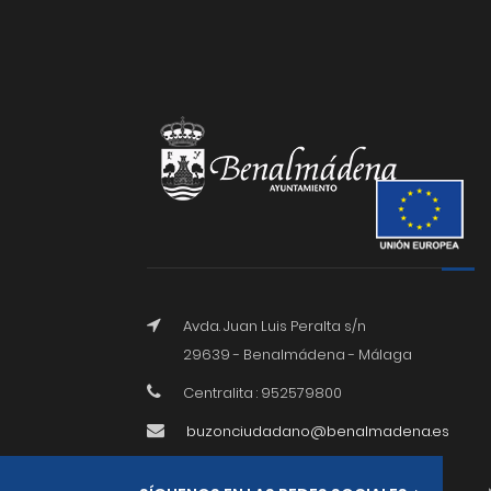
Avda. Juan Luis Peralta s/n
29639 - Benalmádena - Málaga
Centralita : 952579800
buzonciudadano@benalmadena.es