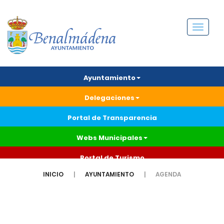
Menú
Ayuntamiento
Delegaciones
Portal de Transparencia
Webs Municipales
Portal de Turismo
INICIO
AYUNTAMIENTO
AGENDA