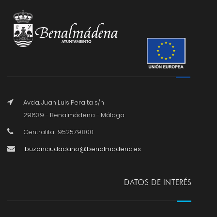
Avda. Juan Luis Peralta s/n
29639 - Benalmádena - Málaga
Centralita : 952579800
buzonciudadano@benalmadena.es
DATOS DE INTERÉS