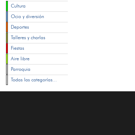
Cultura
Ocio y diversión
Deportes
Talleres y charlas
Fiestas
Aire libre
Parroquia
Todas las categorías...