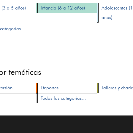
 (3 a 5 años)
Infancia (6 a 12 años)
Adolescentes (
años)
categorías...
por
temáticas
versión
Deportes
Talleres y charl
Todas las categorías...