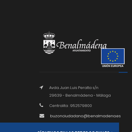
Avda. Juan Luis Peralta s/n
29639 - Benalmádena - Málaga
Centralita : 952579800
buzonciudadano@benalmadena.es