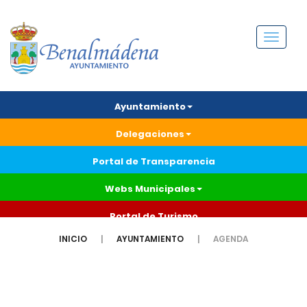
Menú
Ayuntamiento
Delegaciones
Portal de Transparencia
Webs Municipales
Portal de Turismo
INICIO
AYUNTAMIENTO
AGENDA