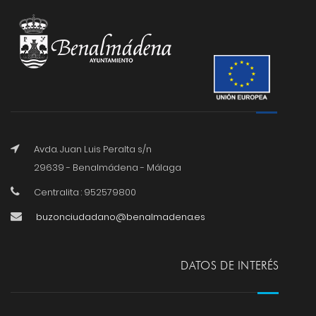
Avda. Juan Luis Peralta s/n
29639 - Benalmádena - Málaga
Centralita : 952579800
buzonciudadano@benalmadena.es
DATOS DE INTERÉS