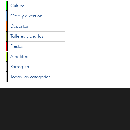
Cultura
Ocio y diversión
Deportes
Talleres y charlas
Fiestas
Aire libre
Parroquia
Todas las categorías...