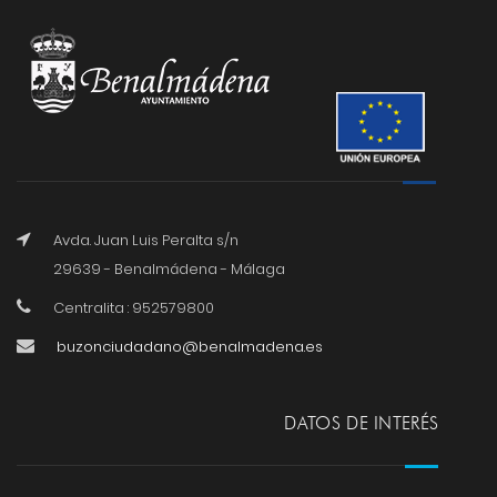
Avda. Juan Luis Peralta s/n
29639 - Benalmádena - Málaga
Centralita : 952579800
buzonciudadano@benalmadena.es
DATOS DE INTERÉS