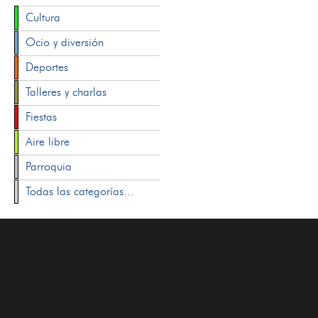
Cultura
Ocio y diversión
Deportes
Talleres y charlas
Fiestas
Aire libre
Parroquia
Todas las categorías...