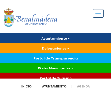
Menú
Ayuntamiento
Delegaciones
Portal de Transparencia
Webs Municipales
Portal de Turismo
INICIO
AYUNTAMIENTO
AGENDA