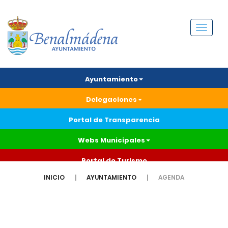
Menú
Ayuntamiento
Delegaciones
Portal de Transparencia
Webs Municipales
Portal de Turismo
INICIO
AYUNTAMIENTO
AGENDA