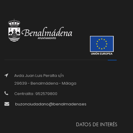
Avda. Juan Luis Peralta s/n
29639 - Benalmádena - Málaga
Centralita : 952579800
buzonciudadano@benalmadena.es
DATOS DE INTERÉS