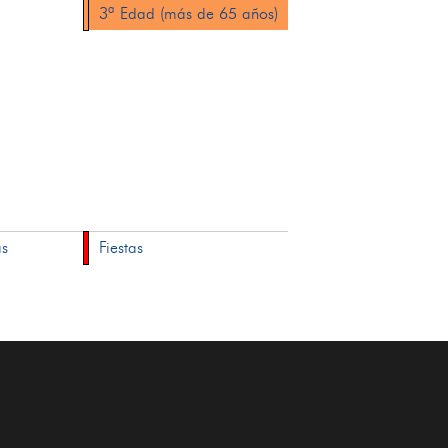
3ª Edad (más de 65 años)
as
Fiestas