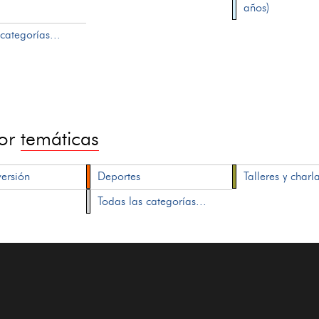
años)
categorías...
por
temáticas
versión
Deportes
Talleres y charl
Todas las categorías...