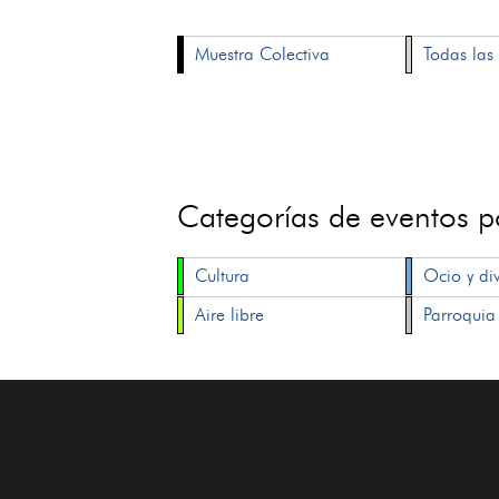
Muestra Colectiva
Todas las 
Categorías de eventos 
Cultura
Ocio y di
Aire libre
Parroquia