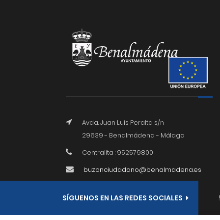
Avda. Juan Luis Peralta s/n
29639 - Benalmádena - Málaga
Centralita : 952579800
buzonciudadano@benalmadena.es
SÍGUENOS EN LAS REDES SOCIALES