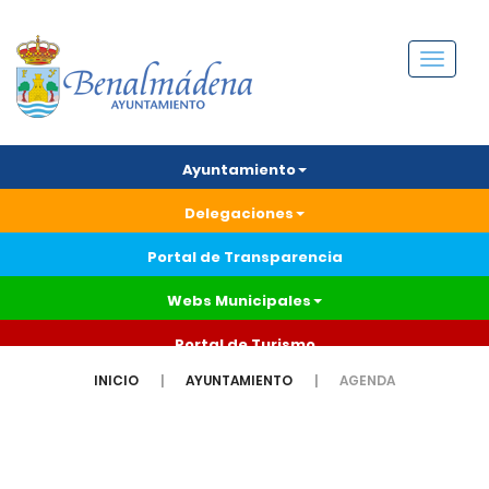
Menú
Ayuntamiento
Delegaciones
Portal de Transparencia
Webs Municipales
Portal de Turismo
INICIO
AYUNTAMIENTO
AGENDA