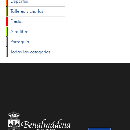
Deportes
Talleres y charlas
Fiestas
Aire libre
Parroquia
Todas las categorías...