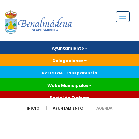
Menú
Ayuntamiento
Delegaciones
Portal de Transparencia
Webs Municipales
Portal de Turismo
INICIO
AYUNTAMIENTO
AGENDA