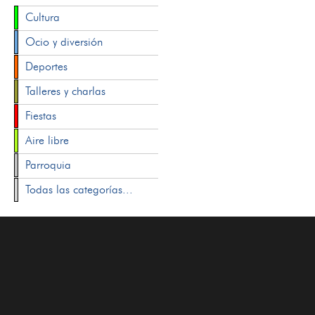
Cultura
Ocio y diversión
Deportes
Talleres y charlas
Fiestas
Aire libre
Parroquia
Todas las categorías...