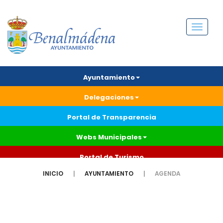
Menú
Ayuntamiento
Delegaciones
Portal de Transparencia
Webs Municipales
Portal de Turismo
INICIO
AYUNTAMIENTO
AGENDA