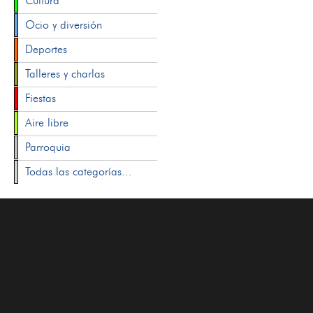
Cultura
Ocio y diversión
Deportes
Talleres y charlas
Fiestas
Aire libre
Parroquia
Todas las categorías...