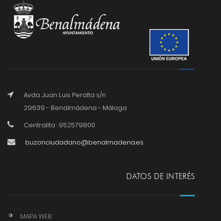
Avda. Juan Luis Peralta s/n
29639 - Benalmádena - Málaga
Centralita : 952579800
buzonciudadano@benalmadena.es
DATOS DE INTERÉS
MAPA WEB