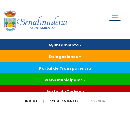
Menú
Ayuntamiento
Delegaciones
Portal de Transparencia
Webs Municipales
Portal de Turismo
INICIO
AYUNTAMIENTO
AGENDA