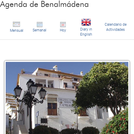
Agenda de Benalmádena
Calendario de
Diary in
Actividades
Semanal
Hoy
Mensual
English