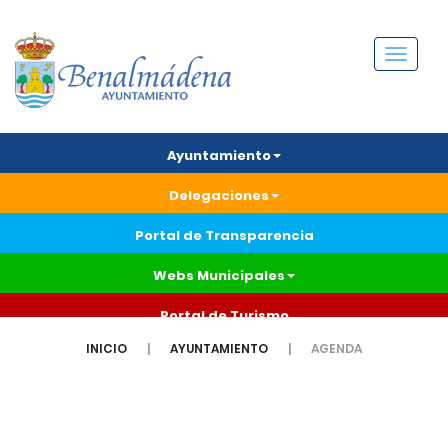
Menú
Ayuntamiento
Delegaciones
Portal de Transparencia
Webs Municipales
Portal de Turismo
INICIO
AYUNTAMIENTO
AGENDA