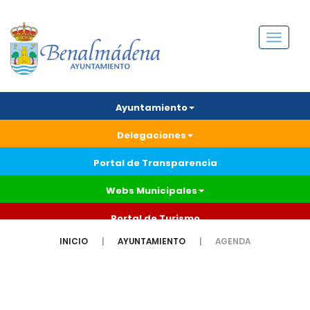
Menú
Ayuntamiento
Delegaciones
Portal de Transparencia
Webs Municipales
Portal de Turismo
INICIO
AYUNTAMIENTO
AGENDA