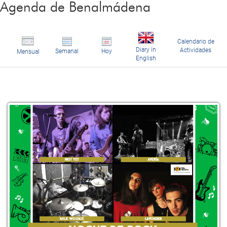
Agenda de Benalmádena
Calendario de
Diary in
Actividades
Semanal
Hoy
Mensual
English