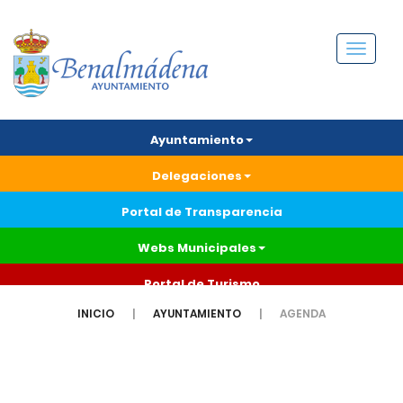
Menú
Ayuntamiento
Delegaciones
Portal de Transparencia
Webs Municipales
Portal de Turismo
INICIO
AYUNTAMIENTO
AGENDA