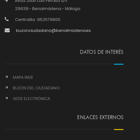
Avda. Juan Luis Peralta s/n
29639 - Benalmádena - Málaga
Centralita : 952579800
buzonciudadano@benalmadena.es
DATOS DE INTERÉS
MAPA WEB
BUZÓN DEL CIUDADANO
SEDE ELECTRÓNICA
ENLACES EXTERNOS