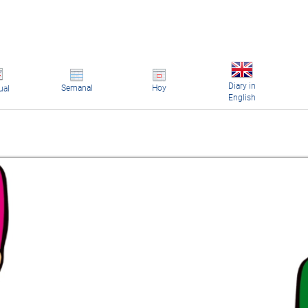
Diary in
Semanal
Hoy
ual
English