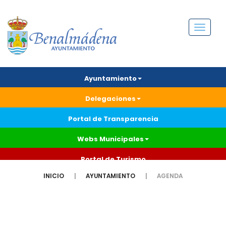
Menú
Ayuntamiento
Delegaciones
Portal de Transparencia
Webs Municipales
Portal de Turismo
INICIO
AYUNTAMIENTO
AGENDA