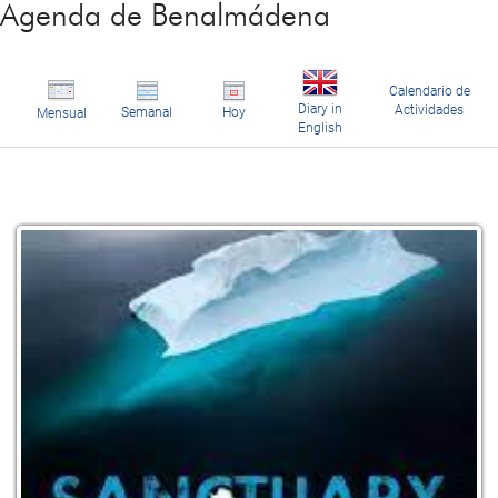
Agenda de Benalmádena
Calendario de
Diary in
Actividades
Semanal
Hoy
Mensual
English