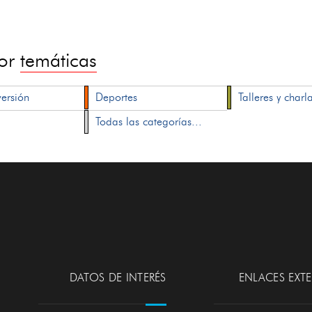
por
temáticas
versión
Deportes
Talleres y charl
Todas las categorías...
DATOS DE INTERÉS
ENLACES EXT