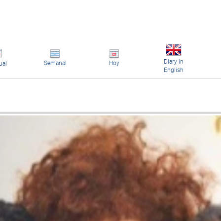
Diary in
Semanal
Hoy
ual
English