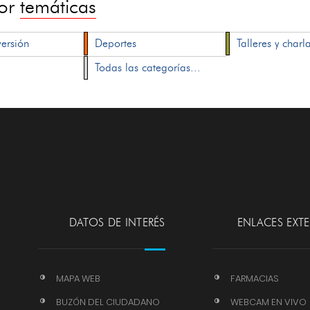
por
temáticas
versión
Deportes
Talleres y charl
Todas las categorías...
DATOS DE INTERÉS
ENLACES EXT
MAPA WEB
FARMACIAS
BUZÓN DEL CIUDADANO
WEBCAM EN VIVO