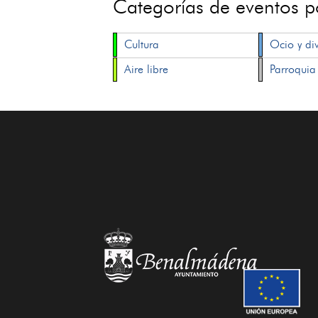
Categorías de eventos 
Cultura
Ocio y di
Aire libre
Parroquia