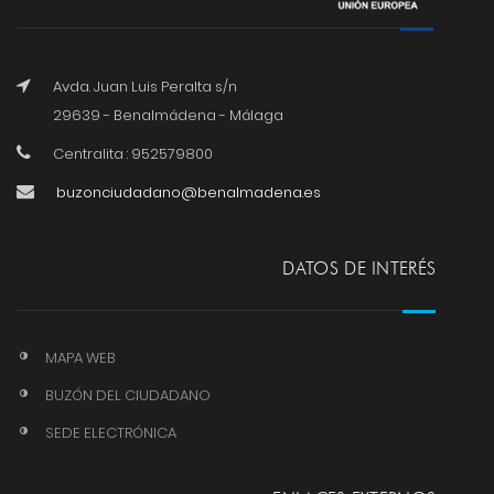
Avda. Juan Luis Peralta s/n
29639 - Benalmádena - Málaga
Centralita : 952579800
buzonciudadano@benalmadena.es
DATOS DE INTERÉS
MAPA WEB
BUZÓN DEL CIUDADANO
SEDE ELECTRÓNICA