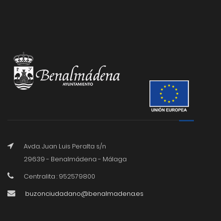
Avda. Juan Luis Peralta s/n
29639 - Benalmádena - Málaga
Centralita : 952579800
buzonciudadano@benalmadena.es