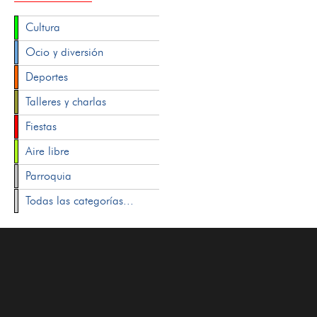
Cultura
Ocio y diversión
Deportes
Talleres y charlas
Fiestas
Aire libre
Parroquia
Todas las categorías...