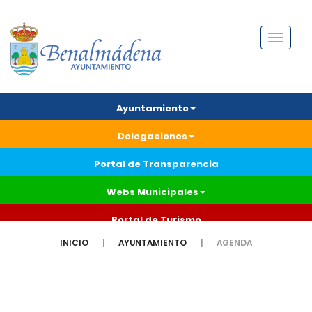
Menú
Ayuntamiento
Delegaciones
Portal de Transparencia
Webs Municipales
Portal de Turismo
INICIO
AYUNTAMIENTO
AGENDA