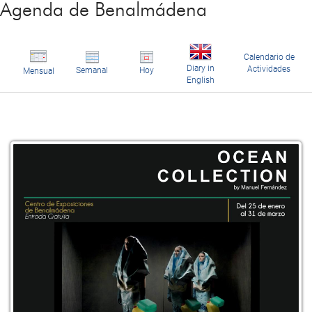
Agenda de Benalmádena
Calendario de
Diary in
Actividades
Semanal
Hoy
Mensual
English