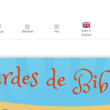
Diary in
Semanal
Hoy
ual
English