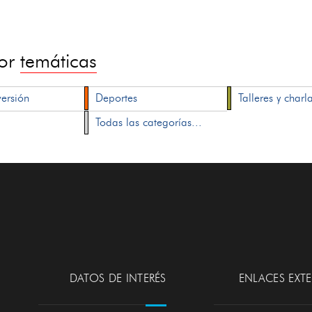
por
temáticas
versión
Deportes
Talleres y charl
Todas las categorías...
DATOS DE INTERÉS
ENLACES EXT