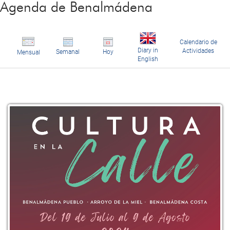
Agenda de Benalmádena
Calendario de
Diary in
Actividades
Semanal
Hoy
Mensual
English