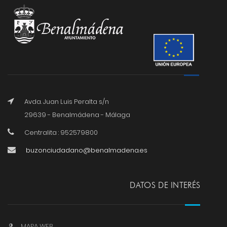
Avda. Juan Luis Peralta s/n
29639 - Benalmádena - Málaga
Centralita : 952579800
buzonciudadano@benalmadena.es
DATOS DE INTERÉS
MAPA WEB