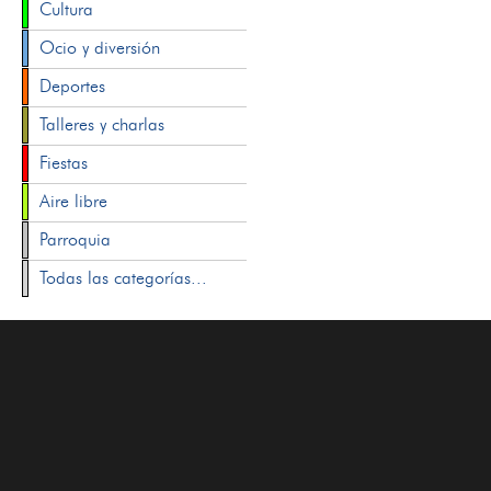
Cultura
Ocio y diversión
Deportes
Talleres y charlas
Fiestas
Aire libre
Parroquia
Todas las categorías...