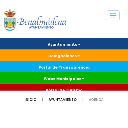
Menú
Ayuntamiento
Delegaciones
Portal de Transparencia
Webs Municipales
Portal de Turismo
INICIO
AYUNTAMIENTO
AGENDA