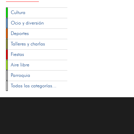
Cultura
Ocio y diversión
Deportes
Talleres y charlas
Fiestas
Aire libre
Parroquia
Todas las categorías...