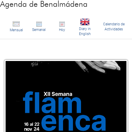
Agenda de Benalmádena
Calendario de
Diary in
Actividades
Semanal
Hoy
Mensual
English