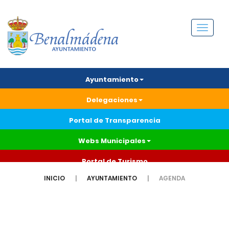
Menú
Ayuntamiento
Delegaciones
Portal de Transparencia
Webs Municipales
Portal de Turismo
INICIO
AYUNTAMIENTO
AGENDA