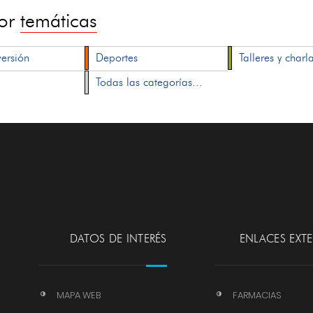
por
temáticas
versión
Deportes
Talleres y charl
Todas las categorías...
DATOS DE INTERÉS
ENLACES EXT
MAPA WEB
FARMACIAS