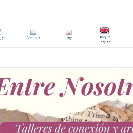
Diary in
Semanal
Hoy
ual
English