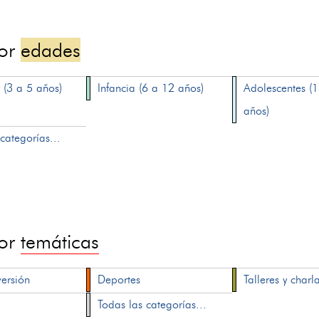
por
edades
 (3 a 5 años)
Infancia (6 a 12 años)
Adolescentes (
años)
categorías...
por
temáticas
versión
Deportes
Talleres y charl
Todas las categorías...