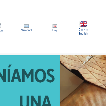
Diary in
Semanal
Hoy
ual
English