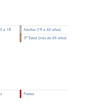
13 a 18
Adultos (19 a 65 años)
3ª Edad (más de 65 años)
as
Fiestas