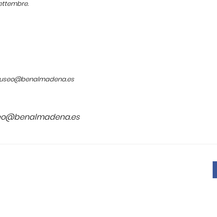
Settembre.
useo@benalmadena.es
o@benalmadena.es