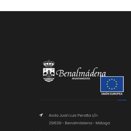
Avda. Juan Luis Peralta s/n
29639 - Benalmádena - Málaga