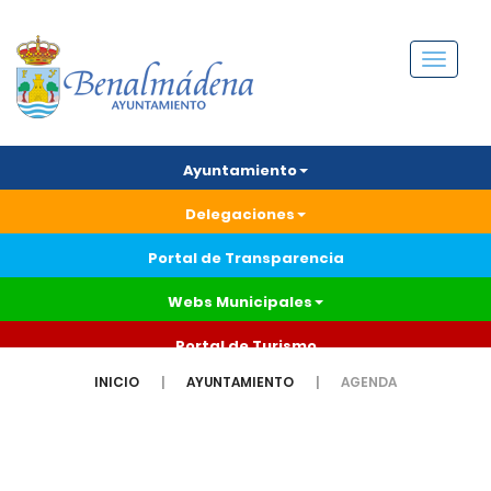
Menú
Ayuntamiento
Delegaciones
Portal de Transparencia
Webs Municipales
Portal de Turismo
INICIO
AYUNTAMIENTO
AGENDA