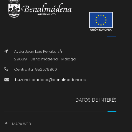
Avda. Juan Luis Peralta s/n
29639 - Benalmádena - Málaga
Centralita : 952579800
buzonciudadano@benalmadena.es
DATOS DE INTERÉS
MAPA WEB