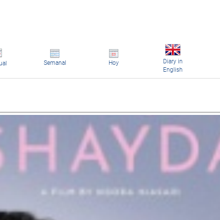
Diary in
Semanal
Hoy
ual
English