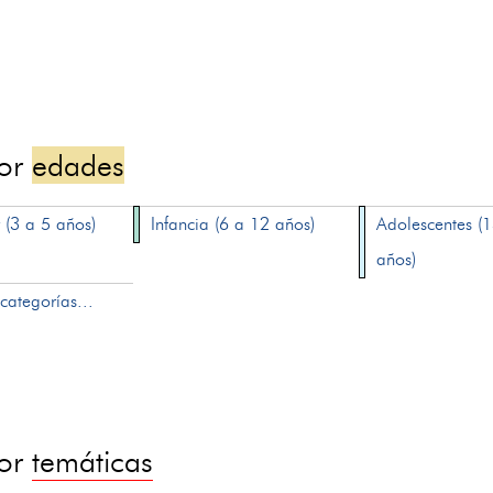
por
edades
 (3 a 5 años)
Infancia (6 a 12 años)
Adolescentes (
años)
categorías...
por
temáticas