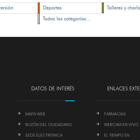
versión
Deportes
Talleres y charl
Todas las categorías...
DATOS DE INTERÉS
ENLACES EXT
MAPA WEB
FARMACIAS
BUZÓN DEL CIUDADANO
WEBCAM EN VIVO
SEDE ELECTRÓNICA
EL TIEMPO EN