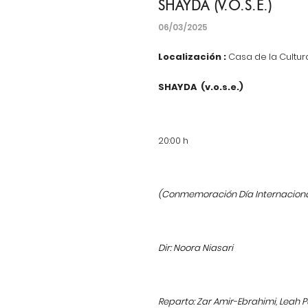
SHAYDA (V.O.S.E.)
06/03/2025
Localización :
Casa de la Cultur
SHAYDA
(v.o.s.e.)
20:00 h
(Conmemoración Día Internacional
Dir: Noora Niasari
Reparto: Zar Amir-Ebrahimi, Leah Pu