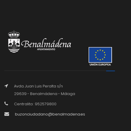
Avda. Juan Luis Peralta s/n
29639 - Benalmádena - Málaga
Centralita : 952579800
buzonciudadano@benalmadena.es