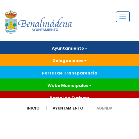
Menú
Ayuntamiento
Delegaciones
Portal de Transparencia
Webs Municipales
Portal de Turismo
INICIO
AYUNTAMIENTO
AGENDA