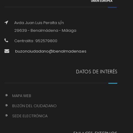
Avda. Juan Luis Peralta s/n
29639 - Benalmádena - Málaga
Centralita : 952579800
buzonciudadano@benalmadena.es
DATOS DE INTERÉS
MAPA WEB
BUZÓN DEL CIUDADANO
SEDE ELECTRÓNICA