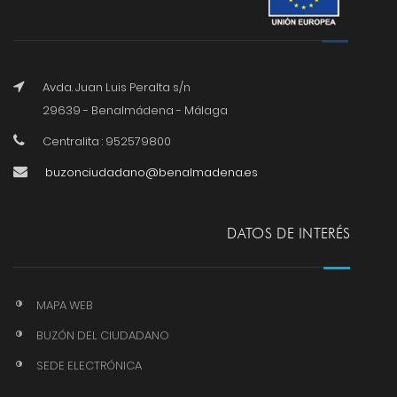
Avda. Juan Luis Peralta s/n
29639 - Benalmádena - Málaga
Centralita : 952579800
buzonciudadano@benalmadena.es
DATOS DE INTERÉS
MAPA WEB
BUZÓN DEL CIUDADANO
SEDE ELECTRÓNICA