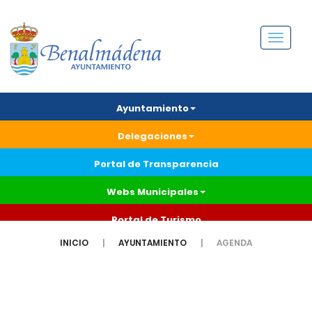
Menú
Ayuntamiento
Delegaciones
Portal de Transparencia
Webs Municipales
Portal de Turismo
INICIO
AYUNTAMIENTO
AGENDA