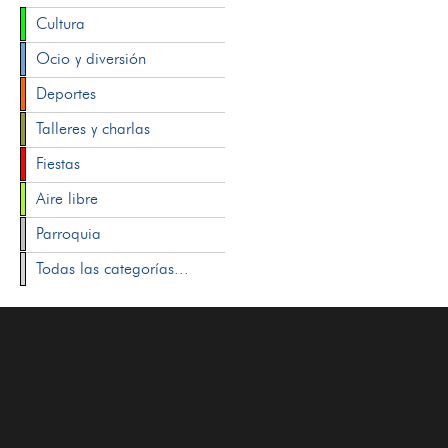
Cultura
Ocio y diversión
Deportes
Talleres y charlas
Fiestas
Aire libre
Parroquia
Todas las categorías...